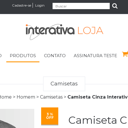
Cadastre-se
Login
O
PRODUTOS
CONTATO
ASSINATURA TESTE
Camisetas
Home
>
Homem
>
Camisetas
>
Camiseta Cinza Interativ
3 %
Camiseta Ci
OFF