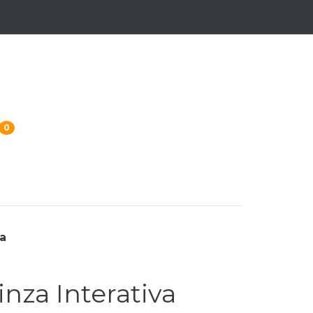
0
a
nza Interativa