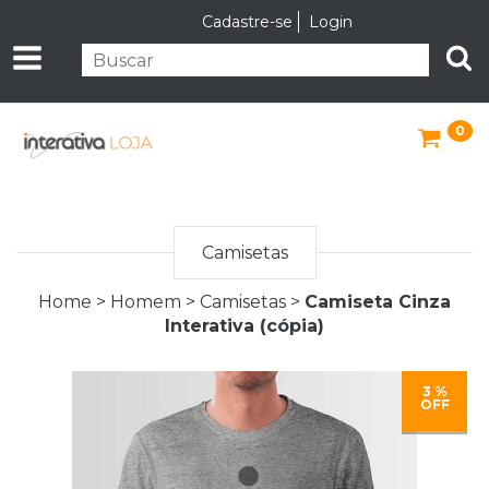
Cadastre-se
Login
0
Camisetas
Home
>
Homem
>
Camisetas
>
Camiseta Cinza
Interativa (cópia)
3 %
OFF